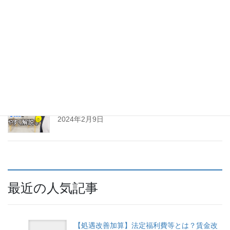
【行政書士が解説！】告示、公示、公告の違いを初心者向けに！
2024年11月10日
【二種免許をこれから取る！】二種免許取得費用を助成する制度
につき社会保険労務士が解説！【介護タクシー】
2024年2月25日
【介護で独立！】訪問介護事業者になるための指
定基準
2024年2月9日
最近の人気記事
【処遇改善加算】法定福利費等とは？賃金改