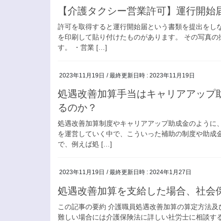
【介護タクシー営業許可】運行開始
許可を取得すると運行開始届という書類を提出をし
を印刷して貼り付けたものがあります。 その写真の
す。 ・営業 […]
2023年11月19日
/ 最終更新日時 :
2023年11月19日
処遇改善加算手当はキャリアアップ
るのか？
処遇改善加算制度やキャリアアップ助成金のように
を運営していく中で、こういった補助の制度や助成
で、例えば処 […]
2023年11月19日
/ 最終更新日時 :
2024年1月27日
処遇改善加算を支給した場合、社会
この記事の要約 介護職員処遇改善加算の算定方法
難しい場合には介護保険法に詳しい社労士に相談す