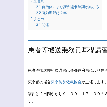
2
注意点
2.1
自治体により講習開催時期が異なる
2.2
有効期限は２年
3
まとめ
3.1
関連
患者等搬送乗務員基礎講
患者等搬送乗務員講習は各都道府県により催
東京都の場合
東京防災救急協会
が主催します
講習は２日間かかり９：００～１７：００の
す。