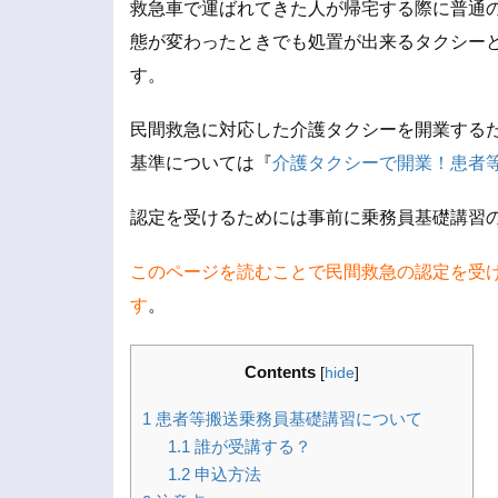
救急車で運ばれてきた人が帰宅する際に普通
態が変わったときでも処置が出来るタクシー
す。
民間救急に対応した介護タクシーを開業する
基準については『
介護タクシーで開業！患者
認定を受けるためには事前に乗務員基礎講習
このページを読むことで民間救急の認定を受
す
。
Contents
[
hide
]
1
患者等搬送乗務員基礎講習について
1.1
誰が受講する？
1.2
申込方法