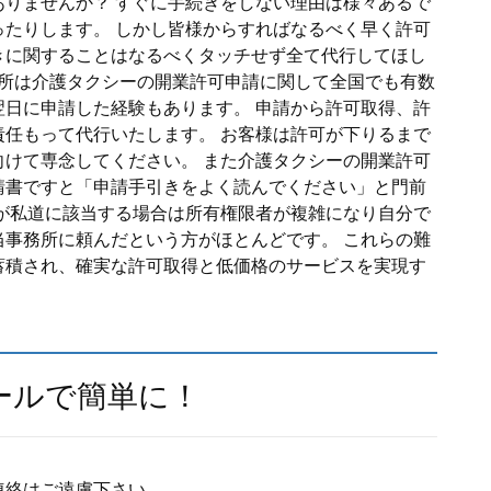
りませんか？ すぐに手続きをしない理由は様々あるで
たりします。 しかし皆様からすればなるべく早く許可
きに関することはなるべくタッチせず全て代行してほし
務所は介護タクシーの開業許可申請に関して全国でも有数
日に申請した経験もあります。 申請から許可取得、許
任もって代行いたします。 お客様は許可が下りるまで
けて専念してください。 また介護タクシーの開業許可
請書ですと「申請手引きをよく読んでください」と門前
が私道に該当する場合は所有権限者が複雑になり自分で
事務所に頼んだという方がほとんどです。 これらの難
蓄積され、確実な許可取得と低価格のサービスを実現す
ールで簡単に！
連絡はご遠慮下さい