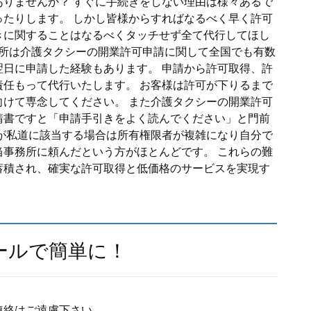
りませんか？ すぐに手続きをしない理由は様々あるで
たりします。 しかし皆様からすればなるべく早く許可
きに関することはなるべくタッチせず全て代行してほし
務所は介護タクシーの開業許可申請に関して全国でも有数
日に申請した経験もあります。 申請から許可取得、許
任もって代行いたします。 お客様は許可が下りるまで
けて専念してください。 また介護タクシーの開業許可
請書ですと「申請手引きをよく読んでください」と門前
が私道に該当する場合は所有権限者が複雑になり自分で
事務所に頼んだという方がほとんどです。 これらの難
蓄積され、確実な許可取得と低価格のサービスを実現す
ールで簡単に！
連絡はご遠慮下さい