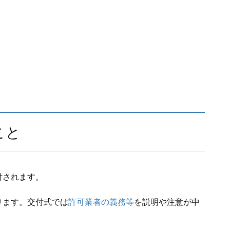
こと
付されます。
ります。交付式では
許可業者の義務等
を説明や注意が中